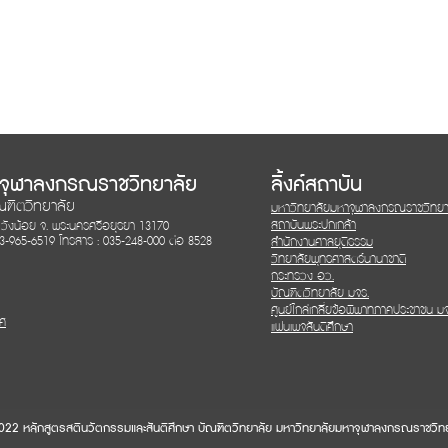
าจุฬาลงกรณราชวิทยาลัย
ลิ้งค์สถาบัน
ณฑิตวิทยาลัย
มหาวิทยาลัยมหาจุฬาลงกรณราชวิทยา
สถาบันพระปกเกล้า
. วังน้อย
จ. พระนครศรีอยุธยา 13170
93-965-6519 โทรสาร : 035-248-000 ต่อ 8528
สำนักงานศาลยุติธรรม
วิทยาลัยพุทธศาสตร์นานาชาติ
กระทรวง อว.
บัณฑิตวิทยาลัย มจร.
ศูนย์ไกล่เกลี่ยข้อพิพาทภาคประชาชน ม
ทศ
แฟนเพจสันติศึกษา
22 หลักสูตรสตินวัตกรรมและสันติศึกษา บัณฑิตวิทยาลัย มหาวิทยาลัยมหาจุฬาลงกรณราชวิท