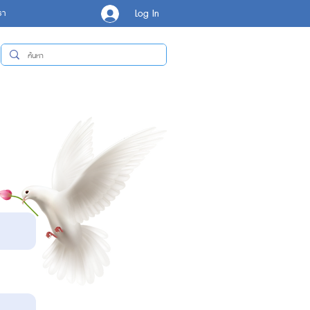
Log In
รา