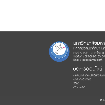
มหาวิทยาลัยมห
หลักสูตรสันติศึกษา บั
เลขที่ 79 หมู่ที่ 1 ต. ลำไทร อ
โทรศัพท์ : 085-088-9150, 0
Email :
peace@mcu.ac.th
บริการออนไลน์
หอสมุดและเทคโนโลยีสารสนเ
บทความวิชาการ
วิดีโอ
ดาวน์โหลด
© 20