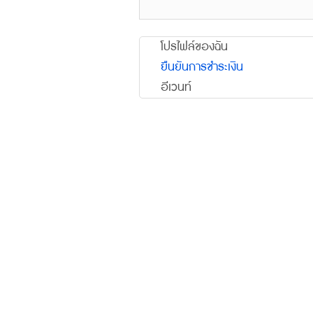
โปรไฟล์ของฉัน
ยืนยันการชำระเงิน
อีเวนท์