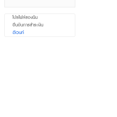
โปรไฟล์ของฉัน
ยืนยันการชำระเงิน
อีเวนท์