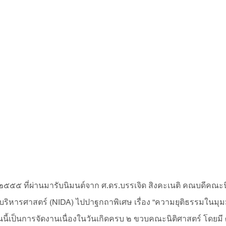
คม ๒๕๕๕ ที่ผ่านมารับนิมนต์จาก ศ.ดร.บรรเจิด สิงคะเนติ คณบดีคณะน
ริหารศาสตร์ (NIDA) ไปปาฐกถาพิเศษ เรื่อง “ความยุติธรรมในม
นนี้เป็นการจัดงานเนื่องในวันเกิดครบ ๒ ขวบคณะนิติศาสตร์ โดยมี 