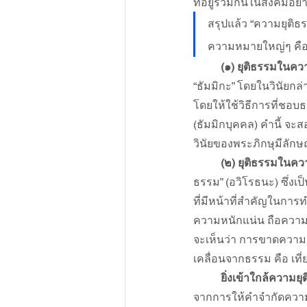
ที่อยู่ร่วมกันในสังคมอ
สรุปแล้ว “ความยุติ
ความหมายใหญ่ๆ คื
(๑) ยุติธรรมในค
“ธัมมิกะ” โดยในวินัยกล่
โดยให้ใช้วิธีการที่ชอบธ
(ธัมมิกบุคคล) คำนี้ จะ
วินัยของพระภิกษุมีลัก
(๒) ยุติธรรมใน
ธรรม” (อวิโรธนะ) ซึ่ง
ที่มีหน้าที่สำคัญในการ
ความหนักแน่น ถือความถ
จะเห็นว่า การขาดความย
เคลื่อนจากธรรม คือ เท
ยิ่งเข้าใกล้ความ
จากการให้คำจำกัดความ