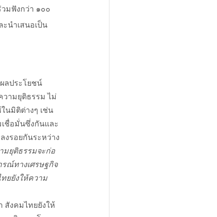
่วมฟังกว่า ๑๐๐ 
 และนำเสนอเป็น
่มผลประโยชน์
อความยุติธรรม ไม่
มิติต่างๆ เช่น 
ื่อมั่นซึ่งกันและ
ม่ลงรอยกันระหว่าง
วามยุติธรรมจะก่อ
ิการณ์ทางเศรษฐกิจ
มไทยยังให้ความ