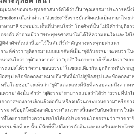
ในพระพุทธศาสนา
นมุมมองของพระพุทธศาสนาจัดได้ว่าเป็น “คุณธรรม” ประการหนึ่งที่
(Emotion) เมื่อนำคำว่า “Justice” ซึ่งราชบัณฑิตแปลเป็นภาษาไทยว่า
ภาษาบาลี จะพบประเด็นที่น่าสนใจว่า โดยศัพท์นั้น ไม่มีคำว่ายุติธ
งตัว คำถามมีว่า “พระพุทธศาสนาไม่ได้ให้ความสนใจ และใส่ใจ
ัญญัติคำศัพท์เหล่านี้เอาไว้ในคัมภีร์สำคัญทางพระพุทธศาสนา
ิเคราะห์คำว่า “ยุติธรรม” แบบแยกศัพท์เป็น “ยุติกับธรรม” จะพบว่า ใน
งน่าสนใจว่า “ยุติ” มาจากคำว่า “ยุตติ” ในภาษาบาลี ซึ่งแปลว่า “
ามารถแปลได้ว่า “ความชอบธรรม” ในขณะเดียวกัน ยุตติตามที่ปราก
ข้อสรุป หรือข้อตกลง” หมายถึง “สิ่งที่นำไปสู่ข้อสรุป และข้อตกลง” ห
หรือโดยชอบ” จะเห็นว่า “ยุติ” แต่ละแห่งมีนัยที่ครอบคลุมถึงความหม
ความ” ดังนั้น คำว่า “ยุติธรรม” สามารถแปลว่าได้ว่า “ธรรมที่นำไปส
ดบรรยากาศของการเลิกแล้วต่อกัน หรือจบถ้วนกระบวนความ” หรือ
รรม หรือยุติโดยอิงอาศัยธรรม” แนวทางนี้สอดรับกับหลักการในอั
หน้าที่โดยการสร้างความพอใจให้แก่ประชาชนโดยธรรมว่า “ราชา” ซ
มข้อที่ ๑๐ นั้น มีนัยที่ชี้ไปถึงการตัดสิน และแบ่งปันผลประโยชน