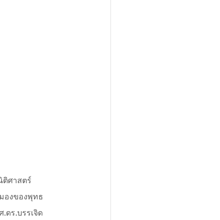
ิติศาสตร์ 
ุมมองของพุทธ
ศ.ดร.บรรเจิด 