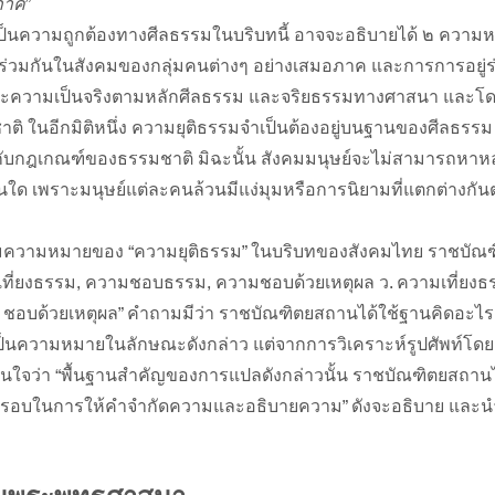
ภาค
”
เป็นความถูกต้องทางศีลธรรมในบริบทนี้ อาจจะอธิบายได้ ๒ ความห
ร่วมกันในสังคมของกลุ่มคนต่างๆ อย่างเสมอภาค และการการอยู่ร่
และความเป็นจริงตามหลักศีลธรรม และจริยธรรมทางศาสนา และโดย
ิ ในอีกมิติหนึ่ง ความยุติธรรมจำเป็นต้องอยู่บนฐานของศีลธรรม 
ับกับกฎเกณฑ์ของธรรมชาติ มิฉะนั้น สังคมมนุษย์จะไม่สามารถหาหลั
ันใด เพราะมนุษย์แต่ละคนล้วนมีแง่มุมหรือการนิยามที่แตกต่างก
ง่มุมความหมายของ “ความยุติธรรม” ในบริบทของสังคมไทย ราชบัณ
เที่ยงธรรม, ความชอบธรรม, ความชอบด้วยเหตุผล ว. ความเที่ยงธ
่ง, ชอบด้วยเหตุผล” คำถามมีว่า ราชบัณฑิตยสถานได้ใช้ฐานคิดอะไร
เป็นความหมายในลักษณะดังกล่าว แต่จากการวิเคราะห์รูปศัพท์โดย
สนใจว่า “พื้นฐานสำคัญของการแปลดังกล่าวนั้น ราชบัณฑิตยสถาน
รอบในการให้คำจำกัดความและอธิบายความ” ดังจะอธิบาย และน