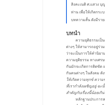
สิงคะเนติ ศ.แสวง บุ
ท่าน เพื่อให้เกิดกร
บทความสั้น ดังมีรายล
บทนำ
ความยุติธรรมเป็น
ต่างๆ ให้สามารถอยู่ร่วม
ว่าจะเป็นการให้คำนิยา
ความยุติธรรม ทางเศรษฐก
กันมักจะเกิดการติดขัด 
กันคนต่างๆ ในสังคม ดังท
ให้เกิดความทุกข์ ความข
ที่เรากำลังเผชิญอยู่ ฉะ
สำคัญกับเรื่องนี้น้อยเกิ
	หลักฐานประการหนึ่งที่สามารถยืนยันบทสรุปของ ศ.นพ.ประเวศ วะสีชี้ว่า เท่าที่ผ่านมา สังคมไทยยังให้