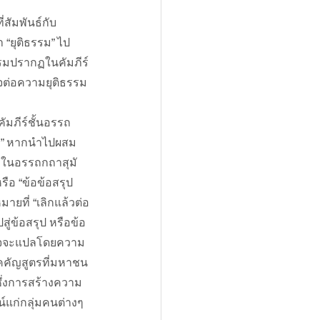
สัมพันธ์กับ
 “ยุติธรรม” ไป
รรมปรากฏในคัมภีร์
ต่อความยุติธรรม
คัมภีร์ชั้นอรรถ
ชอบ” หากนำไปผสม
ฏในอรรถกถาสุมั
รือ “ข้อข้อสรุป 
ายที่ “เลิกแล้วต่อ
ู่ข้อสรุป หรือข้อ
อาจจะแปลโดยความ
คคัญสูตรที่มหาชน
ึ่งการสร้างความ
์แก่กลุ่มคนต่างๆ 