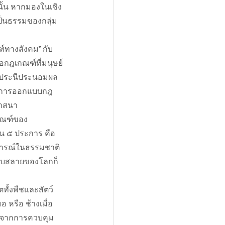
นั้น หากมองในเชิง
ป็นธรรมของกลุ่ม
ทางสังคม” กับ 
กฎเกณฑ์ที่มนุษย์
การประนีประนอมผล
ึ่งการออกแบบกฎ
ศาสนา
กณฑ์ของ
็น ๕ ประการ คือ
ารณ์ในธรรมชาติ 
ารดับสลายของโลกก็
ทั้งพืชและสัตว์ 
 หรือ ช้างเมื่อ
มาจากการควบคุม