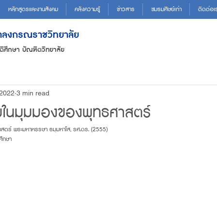
หลักสูตรและงานสังคม
คลังความรู้
ข่าวสาร
ชมรมศิษย์เก่า
ติดต่อเ
ฬาลงกรณราชวิทยาลัย
ติศึกษา บัณฑิตวิทยาลัย
 2022
3 min read
มในมุมมองของพุทธศาสตร์
สตร์ พระมหาหรรษา ธมฺมหาโส, รศ.ดร. (2555)
ศึกษา