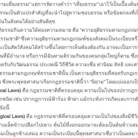
ี่ยงธรรม” แต่การจัดวางคำว่า “เที่ยงธรรม” เอาไว้เป็นเบื้องต้น
ธรรมเป็นตัวแปรสำคัญที่จะนำไปสู่ความชอบธรรม หรือข้อตกลงที่เ
กันในสังคมได้อย่างสันติสุข
ยุติธรรมกินความได้สองความหมาย คือ “ความยุติธรรมตามกฎเกณฑ์
รมชาติ” ซึ่งความยุติธรรมตามกฎเกณฑ์ของสังคมเป็นระเบียบหรือ
านะเป็นสัตว์สังคมได้สร้างขึ้นโดยการเห็นพ้องต้องกัน อาจจะเป็น
นที่มีอำนาจ หรือการมีฉันทามติร่วมกันของคนกลุ่มใหญ่ก็ตาม ซ
รับกับวัฒนธรรม ประเพณี วิถีชีวิต ความเชื่อ ค่านิยม ลัทธิ และ
ิธรรมตามกฎเกณฑ์ธรรมชาตินั้น เป็นความยุติธรรมที่สอดรับกฎเ
 ซึ่งพระพุทธศาสนาเรียกกฎธรรมชาตินี้ว่า “นิยาม” โดยแบ่งออกเป
ical Laws)
 คือ กฎธรรมชาติที่ครอบคลุม ความเป็นไปของปรากฏก
ีวิตทุกชนิด เช่น ปรากฏการณ์ฟ้าร้อง ฟ้าผ่า แม้กระทั่งการเกิดและก
อนี้
ogical Laws)
 คือ กฎธรรมชาติที่ครอบคลุมความเป็นไปของสิ่งมีชีวิต
นำเมล็ดข้าวเปลือกไปเพาะ ต้นไม้ที่งอกออกมาจะต้องเป็นต้นข้าวเสมอ
มเป็นลูกช้างเสมอ ความเป็นระเบียบนี้พุทธศาสนาเชื่อว่าเป็นผล