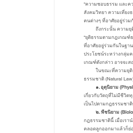
“ความชอบธรรม และความเท
สังคมวิทยา ความเที่ยง
คนต่างๆ ที่อาศัยอยู่ร่วม
ถึงกระนั้น ความ
“ยุติธรรมตามกฎเกณฑ์ธร
ที่อาศัยอยู่ร่วมกันในฐ
ประโยชน์ระหว่างกลุ่มค
เกณฑ์ดังกล่าว อาจจะสอด
ในขณะที่ความยุต
ธรรมชาติ (Natural Law)
๑. อุตุนิยาม (Phys
เกี่ยวกับวัตถุที่ไม่มีช
เป็นไปตามกฎธรรมชาติข้
๒. พีชนิยาม (Biol
กฎธรรมชาตินี้ เมื่อเรา
คลอดลูกออกมาแล้วก็ย่อ