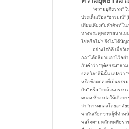
ความยุติธรรม
“ความยุติธรรม” ใ
ประเด็นเรื่อง “อารมณ์” 
เทียบเคียงกับคำศัพท์ใน
ทางพระพุทธศาสนาแบบตร
ใช่หรือไม่? จึงไม่ได้บ
อย่างไรก็ดี เมื่อว
กถาได้อธิบายเอาไว้อย่า
กับคำว่า “ยุติธรรม” ส
งคลวิลาสินีนั้น แปลว่า “
หรือข้อตกลงที่เป็นธรรม 
กัน” หรือ “จบถ้วนกระบวน
ตกลง ซึ่งจะก่อให้เกิ
ว่า “การตกลงโดยอาศัยธ
พากันเรียกขานผู้ที่ทำ
พอใจตามหลักทศพิธราชธรร