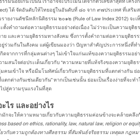
รรมน้อยเกินไปนั้น เราอาจจะประเมินได้จากตัวเลขล่าสุดที่โครง
ect) ได้ จัดอันดับให้ไทยอยู่ในอันดับที่ ๘๐ จาก ๙๗ประเทศ ที่เสริ
รายงานดัชนีหลักนิติธรรม ๒๐๑๒ (Rule of Law Index 2012) จะเห็น
ักจะตั้งคำถามต่อความยุติธรรมอย่างต่อเนื่อง ไม่ว่าจะเป็นความยุต
ย และความยุติธรรมทางสังคม ซึ่งการตั้งคำถามต่อความยุติธรรม
ัยอยู่ร่วมกันในสังคม แต่ผู้เขียนมองว่า ปัญหาสำคัญประการหนึ่งที
กิดจากการที่กลุ่มคนต่างๆ ไม่เข้าใจแก่นแท้ของความยุติธรรมอย่
ความสนใจต่อประเด็นเกี่ยวกับ “ความหมายที่แท้จริงของความยุติธร
ุ่มคนเข้าใจ หรือมีมโนทัศน์เกี่ยวกับความยุติธรรมที่แตกต่างกัน ย
่แตกต่างกันเช่นเดียวกัน” หากเป็นเช่นนั้น ย่อมเป็นเรื่องง่ายที่จะทำ
ปสู่ความรุนแรงในที่สุด
อะไร และอย่างไร
ตกมักจะให้ความหมายเกี่ยวกับความยุติธรรมค่อนข้างจะคล้ายคลึงกั
ss based on ethics, rationality, law, natural law, religion or equit
เกี่ยวกับความถูกต้องทางศีลธรรม ที่สัมพันธ์จริยธรรม เหตุผล กฎห