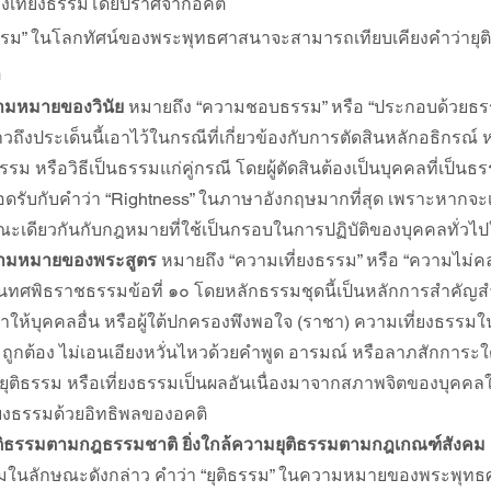
ย่างเที่ยงธรรมโดยปราศจากอคติ
ธรรม” ในโลกทัศน์ของพระพุทธศาสนาจะสามารถเทียบเคียงคำว่ายุต
อ
วามหมายของวินัย
 หมายถึง “ความชอบธรรม” หรือ “ประกอบด้วยธรรม
าวถึงประเด็นนี้เอาไว้ในกรณีที่เกี่ยวข้องกับการตัดสินหลักอธิกรณ์
รรม หรือวิธีเป็นธรรมแก่คู่กรณี โดยผู้ตัดสินต้องเป็นบุคคลที่เป็
สอดรับกับคำว่า “Rightness” ในภาษาอังกฤษมากที่สุด เพราะหากจะเ
ษณะเดียวกันกับกฎหมายที่ใช้เป็นกรอบในการปฏิบัติของบุคคลทั่วไ
ความหมายของพระสูตร
 หมายถึง “ความเที่ยงธรรม” หรือ “ความไม่ค
เป็นทศพิธราชธรรมข้อที่ ๑๐ โดยหลักธรรมชุดนี้เป็นหลักการสำคั
ทำให้บุคคลอื่น หรือผู้ใต้ปกครองพึงพอใจ (ราชา) ความเที่ยงธรรมใน
ูกต้อง ไม่เอนเอียงหวั่นไหวด้วยคำพูด อารมณ์ หรือลาภสักการะใ
ุติธรรม หรือเที่ยงธรรมเป็นผลอันเนื่องมาจากสภาพจิตของบุคคล
ี่ยงธรรมด้วยอิทธิพลของอคติ
ยุติธรรมตามกฎธรรมชาติ ยิ่งใกล้ความยุติธรรมตามกฎเกณฑ์สังคม
ในลักษณะดังกล่าว คำว่า “ยุติธรรม” ในความหมายของพระพุทธ