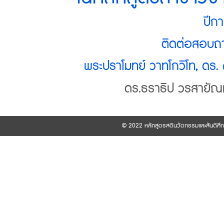
ปีก
ติดต่อสอบถา
พระปราโมทย์ วาทโกวิโท, ดร.
ดร.ธราธิป วรสายัณห
© 2022 หลักสูตรสตินวัตกรรมและสันติศึ