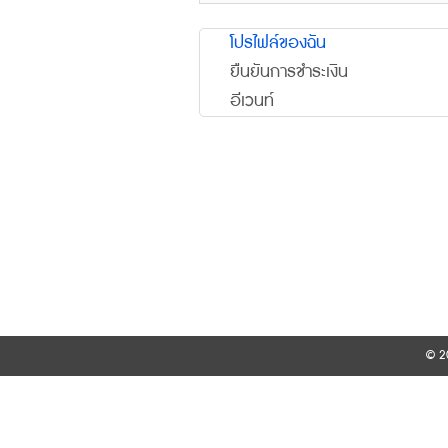
โปรไฟล์ของฉัน
ยืนยันการชำระเงิน
อีเวนท์
© 20