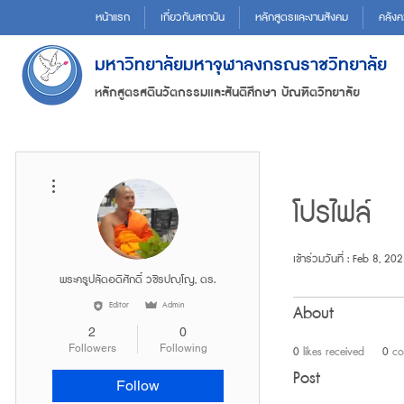
หน้าแรก
เกี่ยวกับสถาบัน
หลักสูตรและงานสังคม
คลังค
มหาวิทยาลัยมหาจุฬาลงกรณราชวิทยาลัย
หลักสูตรสตินวัตกรรมและสันติศึกษา บัณฑิตวิทยาลัย
More actions
โปรไฟล์
เข้าร่วมวันที่ : Feb 8, 20
พระครูปลัดอดิศักดิ์ วชิรปญฺโญ, ดร.
Editor
Admin
About
2
0
Followers
Following
0
likes received
0
co
Post
Follow