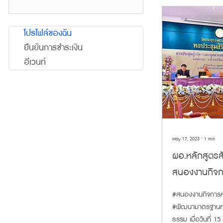
โปรไฟล์ของฉัน
ยืนยันการชำระเงิน
อีเวนท์
May 17, 2023
∙
1
min
ผอ.หลักสูตรส
สนองงานกิจ
มาตรฐานคุณภ
#สนองงานกิจการ
#พัฒนามาตรฐานคุ
ธรรม เมื่อวันที่ 