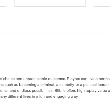
ประกาศร
📣ประกาศรายชื่อผู้มีสิทธิ์เข้าสอบสัมภาษณ์
คัดเลื
เพื่อพิจารณาคัดเลือกเข้าศึกษาระดับปริญญา
พุทธศา
เอก สาขาวิชาสตินวัตกรรมและสันติศึกษา รุ่น
นวัตกรร
ที่ 11 (ภาคพิเศษ) บัณฑิตวิทยาลัย
(รอบที่
มหาวิทยาลัยมหาจุฬาลงกรณราชวิทยาลัย
 of choice and unpredictable outcomes. Players can live a normal
2569
ths such as becoming a criminal, a celebrity, or a political leader.
nts, and endless possibilities, BitLife offers high replay value 
any different lives in a fun and engaging way.