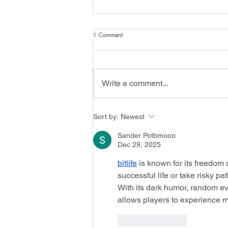
1 Comment
Write a comment...
ประกาศบัณฑิตวิทยาลัยมหาวิทยาลัยมหาจุฬา
Sort by:
Newest
ลงกรณราชวิทยาลัยเรื่อง รายชื่อผู้สอบผ่าน
การคัดเลือกเข้าศึกษาหลักสูตรพุทธศาสตร
Sander Potbmooo
ดุษฎีบัณฑิต (ภาคพิเศษ) รุ่นที่ 11 ประจำปีการ
Dec 29, 2025
ศึกษา 2569
bitlife
 is known for its freedom
successful life or take risky pa
With its dark humor, random eve
allows players to experience m
Like
Reply