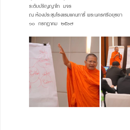
ระดับปริญญาโท  มจร
ณ ห้องประชุมโรงแรมแคนทารี่ พระนครศรีอยุธยา 
๑๐  กรกฎาคม  ๒๕๖๗