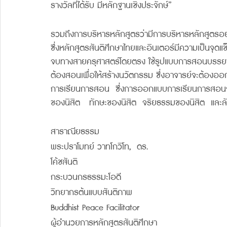
รางวัลที่ได้รับ มีหลักฐานเชิงประจักษ์” 
รวมถึงการบริหารหลักสูตรว่ามีการบริหารหลักสูตรอย่า
ซึ่งหลักสูตรสันติศึกษาไทยและอินเตอร์มีความเป็นจุด
จบทางสายครุศาสตร์โดยตรง ใช้รูปแบบการสอนบรรยาย
ต้องสอนเพื่อให้สร้างนวัตกรรม ซึ่งอาจารย์จะต้อง
การเรียนการสอน  ซึ่งการออกแบบการเรียนการสอนจะ
ของนิสิต   ทักษะของนิสิต  จริยธรรมของนิสิต  และลัก
สาราณียธรรม
พระปราโมทย์ วาทโกวิโท,  ดร.
โค้ชสันติ
กระบวนกรธรรมะโอดี 
วิทยากรต้นแบบสันติภาพ 
Buddhist Peace Facilitator
ผู้อำนวยการหลักสูตรสันติศึกษา