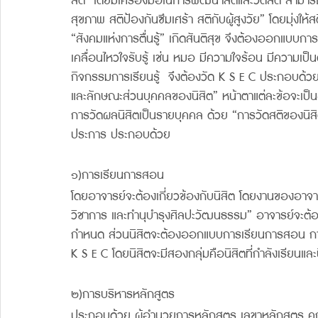
สติ  โดยมีเครื่องมือในการพัฒนาสติและวัดสติ สามารถ
สุขภาพ สติป้องกันซึมเศร้า สติกับผู้สูงวัย” โดยมุ่ง
“สังคมแห่งการตื่นรู้” เกิดสันติสุข จึงต้องออกแบบการเ
เคลื่อนไหวใจรับรู้ เช่น หมอ มีความใจร้อน มีความเป็
กิจกรรมการเรียนรู้  จึงต้องวัด K S E C ประกอบด้วย
และลักษณะส่วนบุคคลของนิสิต” หน้าตาแต่ละข้อจะเป็นอย
การวัดผลนิสิตเป็นรายบุคคล ด้วย “การวัดสติของนิสิต
ประการ ประกอบด้วย 
๑)การเรียนการสอน 
โดยอาจารย์จะต้องเกี่ยวข้องกับนิสิต โดยงานของอาจ
วิชาการ และทำนุบำรุงศิลปะวัฒนธรรม” อาจารย์จะต
กำหนด ส่วนนิสิตจะต้องออกแบบการเรียนการสอน การศ
K S E C โดยนิสิตจะมีสองกลุ่มคือนิสิตที่กำลังเรียนแล
๒)การบริหารหลักสูตร 
ประกอบด้วย ผู้อำนวยการหลักสูตร เลขาหลักสูตร คณ