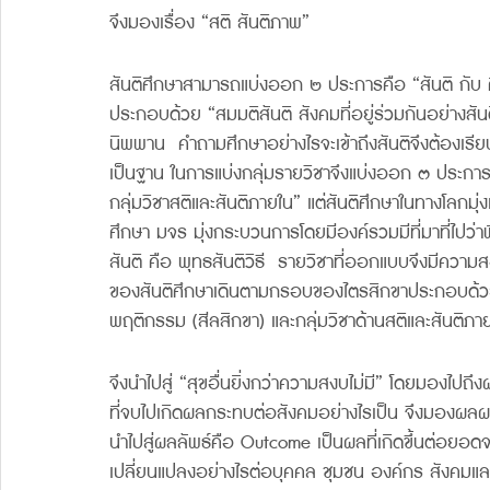
จึงมองเรื่อง “สติ สันติภาพ”
สันติศึกษาสามารถแบ่งออก ๒ ประการคือ “สันติ กับ 
ประกอบด้วย “สมมติสันติ สังคมที่อยู่ร่วมกันอย่างสันติ
นิพพาน  คำถามศึกษาอย่างไรจะเข้าถึงสันติจึงต้องเรียน
เป็นฐาน ในการแบ่งกลุ่มรายวิชาจึงแบ่งออก ๓ ประกา
กลุ่มวิชาสติและสันติภายใน” แต่สันติศึกษาในทางโลกมุ่
ศึกษา มจร มุ่งกระบวนการโดยมีองค์รวมมีที่มาที่ไปว
สันติ คือ พุทธสันติวิธี  รายวิชาที่ออกแบบจึงมีคว
ของสันติศึกษาเดินตามกรอบของไตรสิกขาประกอบด้วย 
พฤติกรรม (สีลสิกขา) และกลุ่มวิชาด้านสติและสันติภาย
จึงนำไปสู่ “สุขอื่นยิ่งกว่าความสงบไม่มี” โดยมองไปถ
ที่จบไปเกิดผลกระทบต่อสังคมอย่างไรเป็น จึงมองผลผ
นำไปสู่ผลลัพธ์คือ Outcome เป็นผลที่เกิดขึ้นต่อยอ
เปลี่ยนแปลงอย่างไรต่อบุคคล ชุมชน องค์กร สังคมและ