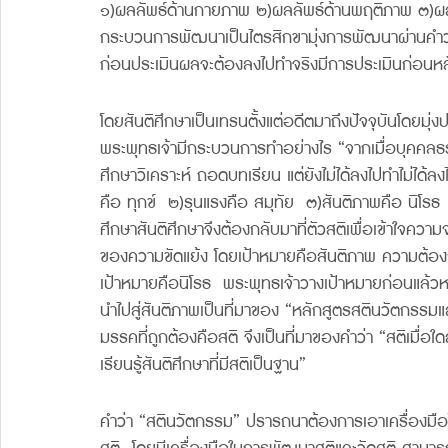
๑)ผลลัพธ์ด้านกายภาพ ๒)ผลลัพธ์ด้านพฤติภาพ ๓)ผล
กระบวนการพัฒนาเป็นไตรสิกขามุ่งการพัฒนาผ่านคำว่
ก่อนประเมินผลจะต้องลงไปทำจริงมีการประเมินก่อนหล
โดยสันติศึกษาเป็นเทรนตั้งแต่อดีตมาถึงปัจจุบันโดยมุ
พระพุทธเจ้ามีกระบวนการทำอย่างไร “จากเมื่อบุคคลธรรม
ศึกษาวิเคราะห์ ถอดบทเรียน แต่ยังไม่ได้ลงไปทำไม่ได้ล
คือ ทุกข์  ๒)รุนแรงคือ สมุทัย  ๓)สันติภาพคือ นิโรธ
ศึกษาสันติศึกษาจึงต้องกลับมาที่ตัวสติเพื่อเข้าใจคว
ของความขัดแย้ง โดยเป้าหมายคือสันติภาพ ความต้องการ
เป้าหมายคือนิโรธ  พระพุทธเจ้าวางเป้าหมายก่อนแล้วหา
นำไปสู่สันติภาพเป็นที่มาของ “หลักสูตรสตินวัตกรรม
มรรคที่ถูกต้องคือสติ จึงเป็นที่มาของคำว่า “สติเมื่อ
เรียนรู้สันติศึกษาที่มีสติเป็นฐาน”  
คำว่า “สตินวัตกรรม” ปรารถนาต้องการเอาเครื่องมือไป