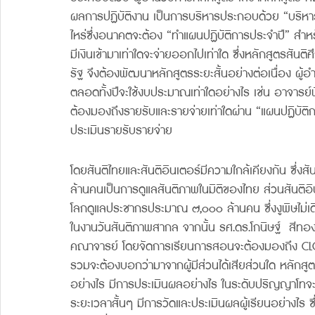
ผลการปฏิบัติงาน เป็นการบริหารประกอบด้วย “บริหารง
ไหร่ซึ่งอนาคตจะต้อง “ทำแผนปฏิบัติการประจำปี” 
มีเงินเข้ามาเท่าใดจะจ่ายออกไปเท่าใด ซึ่งหลักสูตรสันติ
รัฐ จึงต้องพัฒนาหลักสูตรระยะสั้นอย่างต่อเนื่อง ผู้
ตลอดทั้งปีจะใช้งบประมาณเท่าใดอย่างไร เช่น อาจารย์พิ
ต้องมองถึงรายรับและรายจ่ายเท่าใดผ่าน “แผนปฏิบัต
ประเมินรายรับรายจ่าย
โดยสันติไทยและสันติอินเตอร์มีความใกล้เคียงกัน ซึ่ง
ล้านคนเป็นการดูแลสันติภาพในมิติของไทย ส่วนสันติอิ
โลกดูแลประชากรประมาณ ๗,๐๐๐ ล้านคน ซึ่งงูพิษไม่เดิ
ในงานวันสันติภาพสากล จากนั้น รศ.ดร.โกนิษฐ์  สี
คณาจารย์ โดยจัดการเรียนการสอนจะต้องมองถึง CLO ใน
รวมจะต้องบอกว่ามาจากผู้มีส่วนได้เสียส่วนใด หลักส
อย่างไร มีการประเมินผลอย่างไร ในระดับปริญญาโทจ
ระยะเวลาสั้นๆ มีการวัดและประเมินผลผู้เรียนอย่างไร ซ