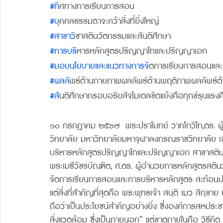
#ท
ิศทางการเรียนการสอน
#บ
ุคคลธรรมดาจะคว้าสิ่งที่ยิ่งใหญ่          
#สาขาว
ิชาสตินวัตกรรมและสันติศึกษา
#การบร
ิหารหลักสูตรปริญญาโทและปริญญาเอก
#มอบนโยบายและแนวทางการจ
ัดการเรียนการสอนและ
#ผลล
ัพธ์ด้านกายภาพผลลัพธ์ด้านพฤติภาพผลลัพธ์
#ส
ันติศึกษากรอบอริยสัจโมเดลขัดแย้งคือทุกข์รุนแรงค
๑๐ กรกฎาคม ๒๕๖๗  พระปราโมทย์ วาทโกวิโท,ดร. ผู
วิทยาลัย มหาวิทยาลัยมหาจุฬาลงกรณราชวิทยาลัย เ
บริหารหลักสูตรปริญญาโทและปริญญาเอก สาขาสตินวั
พระเมธีวัชรบัณฑิต, ศ.ดร. ผู้อำนวยการหลักสูตรส
จัดการเรียนการสอนและการบริหารหลักสูตร สะท้อนปร
แต่สิ่งที่สำคัญที่สุดคือ พระพุทธเจ้า สนฺติ เมว สิกฺขา
ถือว่าเป็นประโยชน์สำคัญอย่างยิ่ง ซึ่งองค์การสหประช
สิ่งแวดล้อม ซึ่งเป็นภายนอก” แต่ขาดภายในคือ วิธีคิด 