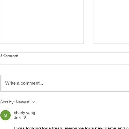
3 Comments
Write a comment...
ประกาศบัณฑิตวิทยาลัยมหาวิทยาลัยมหาจุฬา
📣ประกาศรายชื่อผู
Sort by:
Newest
ลงกรณราชวิทยาลัยเรื่อง รายชื่อผู้สอบผ่าน
เพื่อพิจารณาคัดเ
การคัดเลือกเข้าศึกษาหลักสูตรพุทธศาสตร
เอก สาขาวิชาสตินว
sharly yang
ดุษฎีบัณฑิต (ภาคพิเศษ) รุ่นที่ 11 ประจำปีการ
ที่ 11 (ภาคพิเศษ)
Jun 18
ศึกษา 2569
มหาวิทยาลัยมหาจ
I was looking for a fresh username for a new game and c