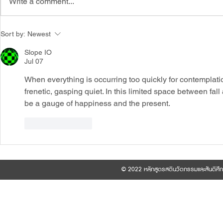
Write a comment...
ประกาศบัณฑิตวิทยาลัยมหาวิทยาลัยมหาจุฬา
📣ประกาศรายชื่อผู
Sort by:
Newest
ลงกรณราชวิทยาลัยเรื่อง รายชื่อผู้สอบผ่าน
เพื่อพิจารณาคัดเ
การคัดเลือกเข้าศึกษาหลักสูตรพุทธศาสตร
เอก สาขาวิชาสตินว
Slope IO
ดุษฎีบัณฑิต (ภาคพิเศษ) รุ่นที่ 11 ประจำปีการ
ที่ 11 (ภาคพิเศษ)
Jul 07
ศึกษา 2569
มหาวิทยาลัยมหาจ
When everything is occurring too quickly for contemplation
2569
frenetic, gasping quiet. In this limited space between fall 
be a gauge of happiness and the present.
Like
Reply
© 2022 หลักสูตรสตินวัตกรรมและสันติศึ