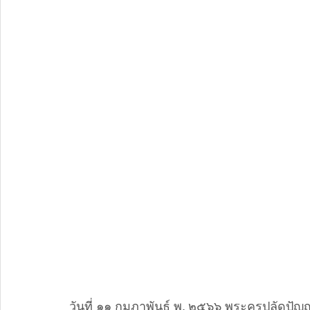
วันที่ ๑๑ กุมภาพันธ์ พ. ๒๕๖๖ พระครูปลัดปั