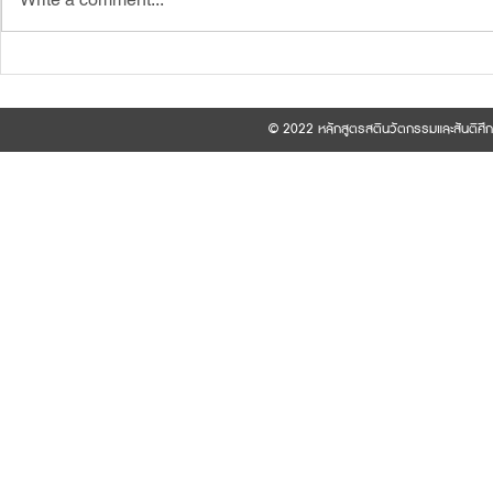
ประกาศบัณฑิตวิทยาลัยมหาวิทยาลัยมหาจุฬา
📣ประกาศรายชื่อผู
ลงกรณราชวิทยาลัยเรื่อง รายชื่อผู้สอบผ่าน
เพื่อพิจารณาคัดเ
การคัดเลือกเข้าศึกษาหลักสูตรพุทธศาสตร
เอก สาขาวิชาสตินว
© 2022 หลักสูตรสตินวัตกรรมและสันติศึ
ดุษฎีบัณฑิต (ภาคพิเศษ) รุ่นที่ 11 ประจำปีการ
ที่ 11 (ภาคพิเศษ)
ศึกษา 2569
มหาวิทยาลัยมหาจ
2569