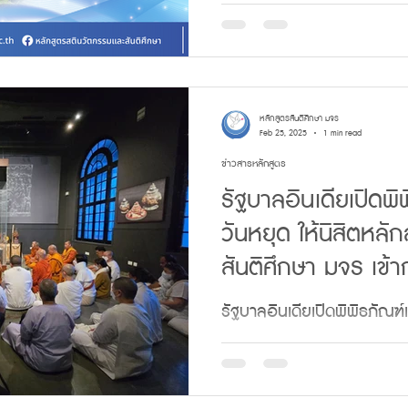
ตระหนก เครียด หวาดกลัว 
รอไม่เป็น เย็นไม่ได้ ไม่เห็นอกเห
หลักสูตรสันติศึกษา มจร
Feb 25, 2025
1 min read
ข่าวสารหลักสูตร
รัฐบาลอินเดียเปิดพิ
วันหยุด ให้นิสิตหล
สันติศึกษา มจร เข้
พระบรมสารีริกธาตุ
รัฐบาลอินเดียเปิดพิพิธภัณฑ์แ
หลักสูตรสตินวัตกรรมและสัน
ระบูชาพระบรมสารีริกธาตุ . 2