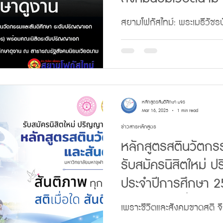
สยามโฟกัสไทม์: พระเมธีวัชร
หลักสูตรสตินวัตกรรมและสั
มหาวิทยาลัยมหาจุฬาลงกรณร
หลักสูตรสันติศึกษา มจร
Mar 16, 2025
1 min read
ข่าวสารหลักสูตร
หลักสูตรสตินวัตกรร
รับสมัครนิสิตใหม่ ป
ประจำปีการศึกษา 2
หายใจ “สติเมื่อใด สัน
เพราะชีวิตและสังคมขาดสติ จึ