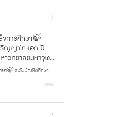
เร็จการศึกษา🍃
ปริญญาโท-เอก ปี
หาวิทยาลัยมหาจุฬา
ย
ศึกษา🍃 ระดับบัณฑิตศึกษา
าช 2567 มหาวิทยาลัยมหา
ระดับปริญญาโท👇👇📱...