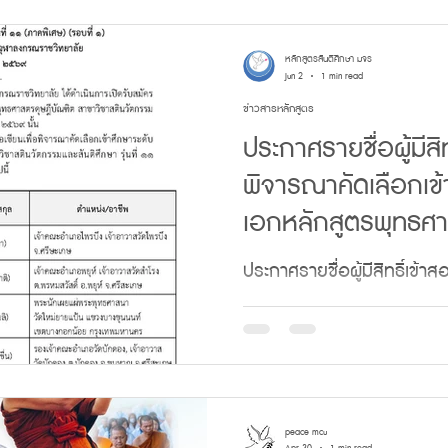
วิทยาลัย มหาวิทยาลัยมหา
ประจำปีการศึกษา 2569 📝ให้
หลักสูตรสันติศึกษา มจร
Jun 2
1 min read
ต้น เข้าสอบสัมภาษณ์ 🕘เวลา 0
ข่าวสารหลักสูตร
อาทิตย์ ที่ 14 มิถุนายน 2
ประกาศรายชื่อผู้มีสิท
4 โซน D ห้องพุทธเมตตา (D
พิจารณาคัดเลือกเข
กรณราชวิทยาลัย ต.ลำไทร อ
เอกหลักสูตรพุทธศา
จ.พระนครศร
สาขาวิชาสตินวัตกรร
ประกาศรายชื่อผู้มีสิทธิ์เข้า
ที่ 11 (ภาคพิเศษ) (ร
ศึกษาระดับปริญญาเอก หลัก
สาขาวิชาสตินวัตกรรมและสันติ
(รอบที่ 1) บัณฑิตวิทยาลั
ราชวิทยาลัย ประจำปีการศึ
peace mcu