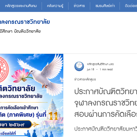
หลักสูตรและงานสังคม
คลังความรู้
ข่าวสาร
ชมรมศิษย์เก่า
ติดต่อเ
ฬาลงกรณราชวิทยาลัย
ติศึกษา บัณฑิตวิทยาลัย
หลักสูตรสันติศึกษา มจร
Jun 18
1 min read
ข่าวสารหลักสูตร
ประกาศบัณฑิตวิทยา
จุฬาลงกรณราชวิทยาล
สอบผ่านการคัดเลือ
พุทธศาสตรดุษฎีบัณฑิ
ประกาศบัณฑิตวิทยาลัยมหา