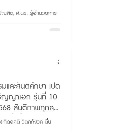
บัณฑิต, ศ.ดร. ผู้อำนวยการ
นติศึกษา ระดับปริญญาเอก
าชวิทยาลัย...
มและสันติศึกษา เปิด
ริญญาเอก รุ่นที่ 10
568 สันติภาพทุกลม
ติเมื่อนั้น”
งเกิดอคติ วิตกกังวล ตื่น