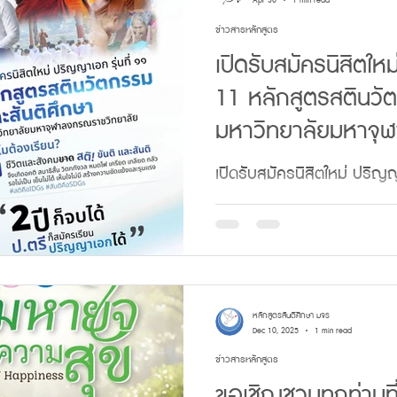
หายใจ🌿 ✨ “สติเมื่อใด สันติเม
Apr 30
1 min read
ข่าวสารหลักสูตร
ตามประกาศข้างต้นได้ทำการสอบข้อเขียน 
เปิดรับสมัครนิสิตให
มิถุนายน 2569 เวลา 13.0 -
11 หลักสูตรสตินวั
ชั้น 4 โซน D ห้องพุทธเมตต
มหาวิทยาลัยมหาจ
จุฬาลงกรณราชวิ
วิทยาลัย (มจร) ปีก
เปิดรับสมัครนิสิตใหม่ ปริญ
นวัตกรรมและสันติศึกษา ม
ราชวิทยาลัย (มจร) มุ่งผลิต
สันติภาพทุกลมหายใจภายใต้แนว
นั้น” 🔗 ช่องทางการสมัครและติดต่อ - 
หลักสูตรสันติศึกษา มจร
https://forms.gle/m46yayyiUL8pu
Dec 10, 2025
1 min read
ข่าวสารหลักสูตร
เอกสาร: เอกสารประกอบการ
ขอเชิญชวนทุกท่านที่