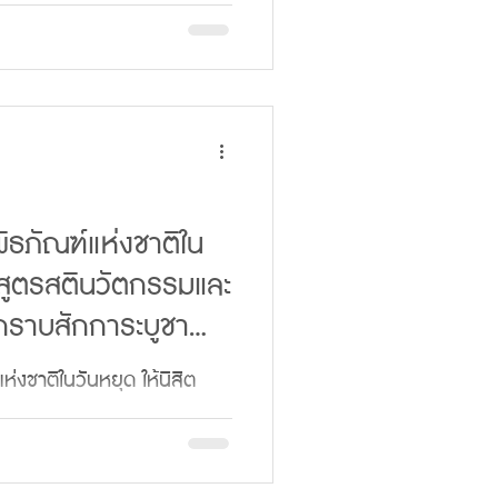
เกลียด โกรธ ขาดความอดทน
็นใจ...
พิธภัณฑ์แห่งชาติใน
ักสูตรสตินวัตกรรมและ
ากราบสักการะบูชา
ห่งชาติในวันหยุด ให้นิสิต
ติศึกษา มจร เข้ากราบสักกา
4...