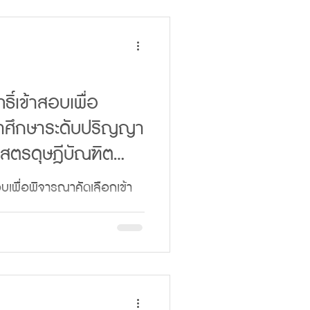
จุฬาลงกรณราชวิทยาลัย
ผู้ที่มีรายชื่อตามประกาศข้าง
9.00 น. เป็นต้นไป ในวัน
569 📌ณ อาคารเรียนรวม ชั้น
ธิ์เข้าสอบเพื่อ
424) มหาวิทยาลัยมหาจุฬาลง
้าศึกษาระดับปริญญา
.วังน้อย
สตรดุษฎีบัณฑิต
ีอยุธยา ✍️ทั้งนี้ ควรเตรียมความพร้อมก่
มและสันติศึกษา รุ่น
สอบเพื่อพิจารณาคัดเลือกเข้า
อบที่ 1)
สูตรพุทธศาสตรดุษฎีบัณฑิต
ศึกษา รุ่นที่ 11 (ภาคพิเศษ)
ย มหาวิทยาลัยมหาจุฬาลงกรณ
กษา 2569 🌿 สันติภาพทุกลม