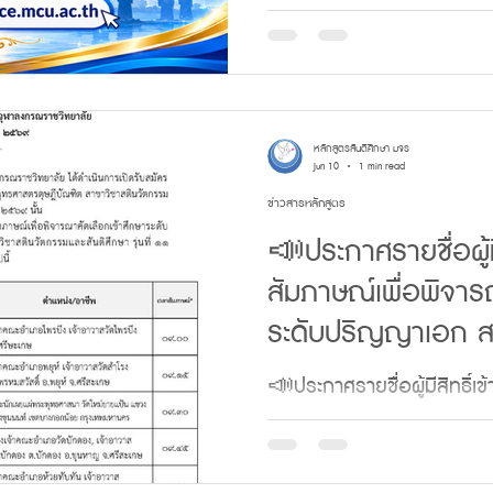
11 ประจำปีการศึก
วิทยาลัย เรื่อง รายชื่อผู้ส
หลักสูตรพุทธศาสตรดุษฎีบั
และสันติศึกษา (ภาคพิเศษ) รุ
2569 ให้ผู้ที่มีรายชื่อผ่าน
หลักสูตรสันติศึกษา มจร
ทั้ง 3 แบบ ดำเนินการตามขั้น
Jun 10
1 min read
ข่าวสารหลักสูตร
รายงานตัวผ่าน Googlefor
📣ประกาศรายชื่อผู้ม
https://forms.gle/25qMKW
สัมภาษณ์เพื่อพิจาร
ธรรมเนียมการศึกษา (เหมาจ
ระดับปริญญาเอก ส
จำนวน 60,000 บาท (หกหมื่น
คา
นวัตกรรมและสันติศึก
📣ประกาศรายชื่อผู้มีสิทธิ์
พิเศษ) บัณฑิตวิทยา
คัดเลือกเข้าศึกษา ระดับปร
จุฬาลงกรณราชวิทย
นวัตกรรมและสันติศึกษา รุ่นท