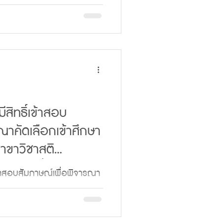
ษา 2569
อบผ่านการคัดเลือกเข้าศึกษา
ณฑิต สาขาวิชาสตินวัตกรรม
่นที่ 11 ประจำปีการศึกษา
การสอบคัดเลือกตามประกาศนี้
ตอนดังต่อไปนี้ 1. แจ้ง
ms
ีสิทธิ์เข้าสอบ
Tz87fXv1Fj8 2. โอนชำระค่า
ณาคัดเลือกเข้าศึกษา
่าย) ภาคการศึกษาที่ 1/2569
าขาวิชาสติ
บาทถ้วน) โอนเข้าบัญชี ธนา
ษา รุ่นที่ 11 (ภาค
เข้าสอบสัมภาษณ์เพื่อพิจารณา
ลัย มหาวิทยาลัยมหา
ิญญาเอก สาขาวิชาสติ
าลัย 2569
ี่ 11 (ภาคพิเศษ) บัณฑิต