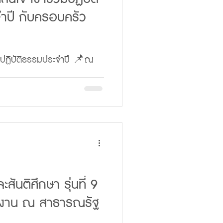
m/drive/folders/1Dr5CeMW
ปี กับครอบครัว
 Peace
ูตรสตินวัตกรรมและสันติศ
มปฏิบัติธรรมประจำปี 📌ณ
.แคมป์สน อ.เขาค้อ
- 27 มกราคม 2569 📖 เดิน
0 น. 🕊️
ติเมื่อใด สันติเมื่อนั้น”🌿
2568
RMXiKhp6mmvMA
ันติศึกษา รุ่นที่ 9
ูงาน ณ สาธารณรัฐ