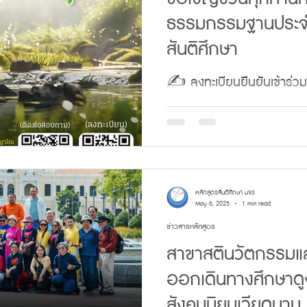
https://drive.google.co
ธรรมกรรมฐานประจำ
d-kPR4pauukUfuau-y5JTsqWo - เว็บไซต์หลัก:
สันติศึกษา
MCU - Facebook: หลักส
✍️ ลงทะเบียนยืนยันเข้าร่ว
ศูนย์พัฒนาศาสนาแคมป์สน ต
จ.เพชรบูรณ์ 🗓️วันที่ 12 
ทาง วันที่ 12 มกราคม 2569 🕗 เวลา 08.0
สันติภาพทุกลมหายใจ🕊️ 🌿 “ส
หลักสูตรสันติศึกษา มจร
⏳ ลงชื่อก่อน 31 ธันวาคม 
May 6, 2025
1 min read
ข่าวสารหลักสูตร
https://forms.gle/vbfK
สาขาสตินวัตกรรมและส
ออกเดินทางศึกษาด
สังคมนิยมเวียดนาม