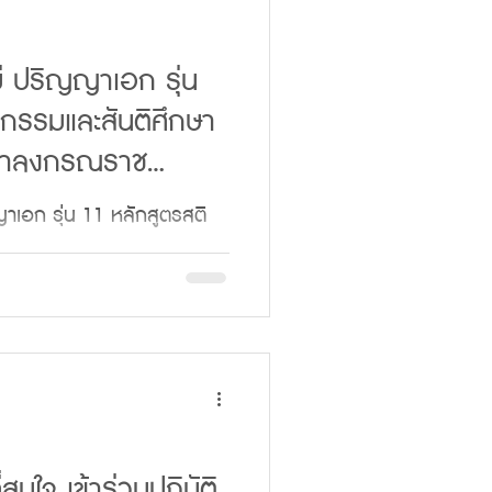
ื่อนั้น”✨ ให้ผู้ที่มีรายชื่อ
ในวันอาทิตย์ที่ 7
ม่ ปริญญาเอก รุ่น
 16.00 น. อาคารเรียนรวม
ตกรรมและสันติศึกษา
า (D424) มหาวิทยาลัยมหา
ุฬาลงกรณราช
ารศึกษา 2569
ญาเอก รุ่น 11 หลักสูตรสติ
หาวิทยาลัยมหาจุฬาลงกรณ
 "วิศวกรสันติภาพ" สร้าง
คิด “สติเมื่อใด สันติเมื่อ
สมัครออนไลน์:
ucs9 - ดาวน์โหลด
สมัคร ปี 2569
สนใจ เข้าร่วมปฏิบัติ